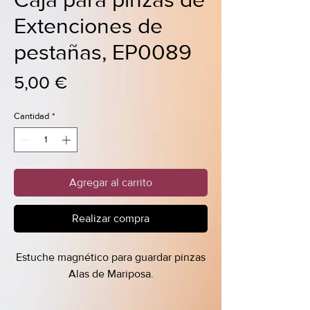
Caja para pinzas de
Extenciones de
pestañas, EP0089
Precio
5,00 €
Cantidad
*
Agregar al carrito
Realizar compra
Estuche magnético para guardar pinzas
Alas de Mariposa.
El estuche tiene un marco resistente a