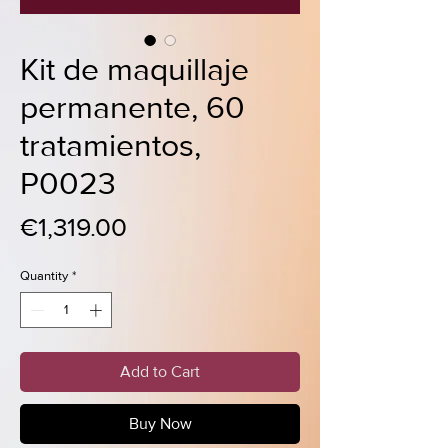
Kit de maquillaje
permanente, 60
tratamientos,
P0023
Price
€1,319.00
Quantity
*
Add to Cart
Buy Now